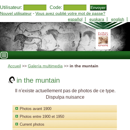
Utilisateur:
Code:
-
Nouvel utilisateur
Vous avez oublié votre mot de passe?
|
|
|
español
euskara
english
Accueil
>>
Galería multimedia
>>
in the muntain
in the muntain
Il n'existe actuellement pas de photos de ce type.
Dispulpa nuisance
Photos avant 1900
Photos entre 1900 et 1950
Current photos