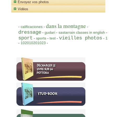
Envoyez vos photos
Vidéos
dans la montagne
-
calificaciones
-
-
dressage
-
gudari
-
sastarrain classes in english
-
sport
vieilles photos
-
sports
-
test
-
-
1
-
102010201023
-