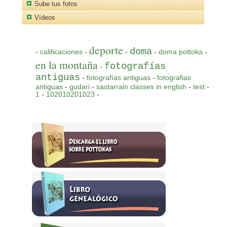
Sube tus fotos
Vídeos
deporte
doma
-
calificaciones
-
-
-
doma pottoka
-
en la montaña
fotografías
-
antiguas
-
fotografías antiguas
-
fotografias
antiguas
-
gudari
-
sastarrain classes in english
-
test
-
1
-
102010201023
-