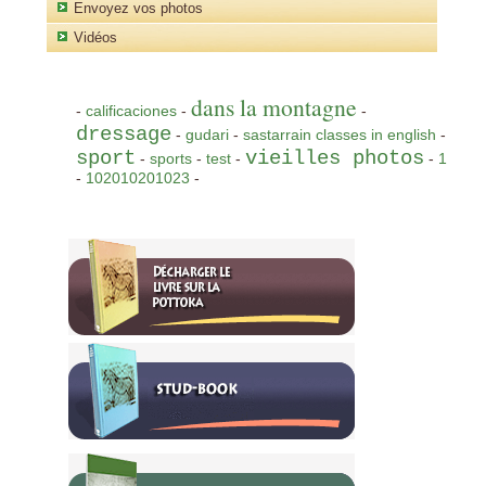
Envoyez vos photos
Vidéos
dans la montagne
-
calificaciones
-
-
dressage
-
gudari
-
sastarrain classes in english
-
sport
vieilles photos
-
sports
-
test
-
-
1
-
102010201023
-