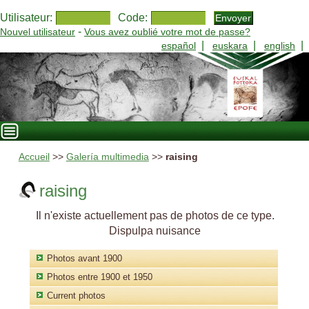
Utilisateur:
Code:
-
Nouvel utilisateur
Vous avez oublié votre mot de passe?
|
|
|
español
euskara
english
Accueil
>>
Galería multimedia
>>
raising
raising
Il n'existe actuellement pas de photos de ce type.
Dispulpa nuisance
Photos avant 1900
Photos entre 1900 et 1950
Current photos