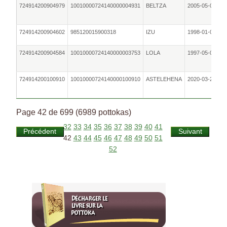
724914200904979
10010000724140000004931
BELTZA
2005-05-01
724914200904602
985120015900318
IZU
1998-01-04
724914200904584
10010000724140000003753
LOLA
1997-05-01
724914200100910
10010000724140000100910
ASTELEHENA
2020-03-23
Page 42 de 699 (6989 pottokas)
32
33
34
35
36
37
38
39
40
41
Précédent
Suivant
42
43
44
45
46
47
48
49
50
51
52