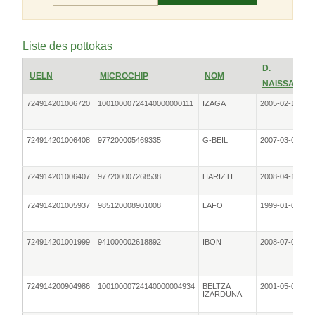
Liste des pottokas
D.
UELN
MICROCHIP
NOM
NAISSANCE
724914201006720
10010000724140000000111
IZAGA
2005-02-19
724914201006408
977200005469335
G-BEIL
2007-03-01
724914201006407
977200007268538
HARIZTI
2008-04-13
724914201005937
985120008901008
LAFO
1999-01-04
724914201001999
941000002618892
IBON
2008-07-07
724914200904986
10010000724140000004934
BELTZA
2001-05-01
IZARDUNA