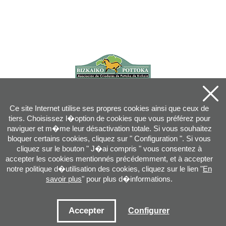
Ce site Internet utilise ses propres cookies ainsi que ceux de
tiers. Choisissez l�option de cookies que vous préférez pour
naviguer et m�me leur désactivation totale. Si vous souhaitez
bloquer certains cookies, cliquez sur " Configuration ". Si vous
cliquez sur le bouton " J�ai compris " vous consentez à
accepter les cookies mentionnés précédemment, et à accepter
notre politique d�utilisation des cookies, cliquez sur le lien "
En
savoir plus
" pour plus d�informations.
Joan XXIII, 16B - 20730 AZPEITIA(GIPUZKOA) - Tel.: 943 08 38 88 -
info
@
pottoka.info
Conditions d'Utilisation
-
Politique de Privacité
-
Politique des Cookies
Accepter
Configurer
Plan du site
-
Contact
-
Accès application