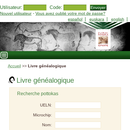
Utilisateur:
Code:
-
Nouvel utilisateur
Vous avez oublié votre mot de passe?
|
|
|
español
euskara
english
Accueil
>>
Livre généalogique
Livre généalogique
Recherche pottokas
UELN:
Microchip:
Nom: