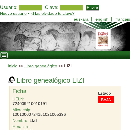
Usuario:
Clave:
-
Nuevo usuario
¿Has olvidado tu clave?
|
|
euskara
english
français
Inicio
>>
Libro genealógico
>>
LIZI
Libro genealógico LIZI
Ficha
Estado
UELN:
BAJA
724009210010191
Microchip:
10010000724151021005396
Nombre:
LIZI
F. nacim.: