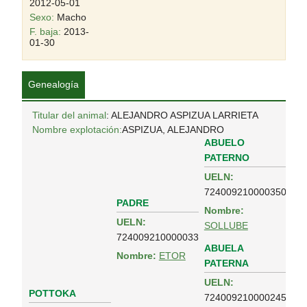
2012-05-01
Sexo:
Macho
F. baja:
2013-
01-30
Genealogía
Titular del animal
: ALEJANDRO ASPIZUA LARRIETA
Nombre explotación:
ASPIZUA, ALEJANDRO
ABUELO
PATERNO
UELN:
724009210000350
PADRE
Nombre:
UELN:
SOLLUBE
724009210000033
ABUELA
Nombre:
ETOR
PATERNA
UELN:
POTTOKA
724009210000245