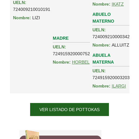
UELN:
Nombre:
IKATZ
724009210010191
ABUELO
Nombre:
LIZI
MATERNO
UELN:
724009210000342
MADRE
Nombre:
ALLUITZ
UELN:
724915920000752
ABUELA
MATERNA
Nombre:
HORBEL
UELN:
724915920003203
Nombre:
ILARGI
VER LISTADO DE POTTOKAS