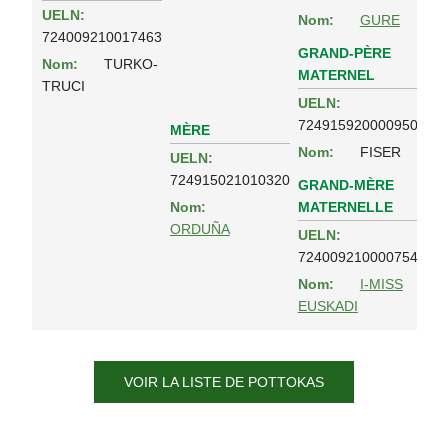
UELN:
Nom:
GURE
724009210017463
GRAND-PÈRE
Nom:
TURKO-
MATERNEL
TRUCI
UELN:
724915920000950
MÈRE
Nom:
FISER
UELN:
724915021010320
GRAND-MÈRE
MATERNELLE
Nom:
ORDUÑA
UELN:
724009210000754
Nom:
I-MISS
EUSKADI
VOIR LA LISTE DE POTTOKAS