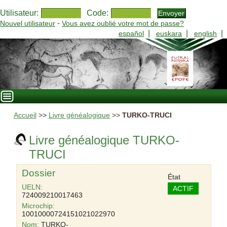
Utilisateur:
Code:
-
Nouvel utilisateur
Vous avez oublié votre mot de passe?
|
|
|
español
euskara
english
Accueil
>>
Livre généalogique
>>
TURKO-TRUCI
Livre généalogique TURKO-
TRUCI
Dossier
État
UELN:
ACTIF
724009210017463
Microchip:
10010000724151021022970
Nom:
TURKO-