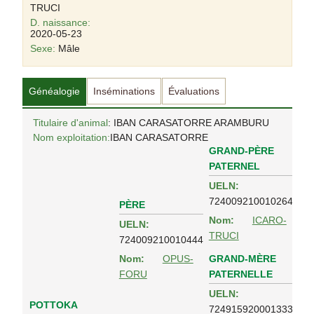
TRUCI
D. naissance:
2020-05-23
Sexe:
Mâle
Généalogie
Inséminations
Évaluations
Titulaire d'animal
: IBAN CARASATORRE ARAMBURU
Nom exploitation:
IBAN CARASATORRE
GRAND-PÈRE
PATERNEL
UELN:
724009210010264
PÈRE
Nom:
ICARO-
UELN:
TRUCI
724009210010444
GRAND-MÈRE
Nom:
OPUS-
PATERNELLE
FORU
UELN:
POTTOKA
724915920001333