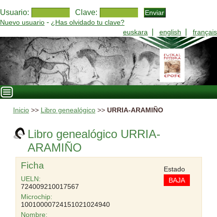
Usuario:
Clave:
-
Nuevo usuario
¿Has olvidado tu clave?
|
|
euskara
english
français
Inicio
>>
Libro genealógico
>>
URRIA-ARAMIÑO
Libro genealógico URRIA-
ARAMIÑO
Ficha
Estado
UELN:
BAJA
724009210017567
Microchip:
10010000724151021024940
Nombre: