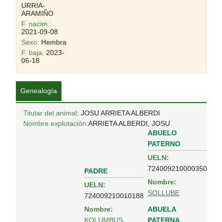
URRIA-
ARAMIÑO
F. nacim.:
2021-09-08
Sexo:
Hembra
F. baja:
2023-
06-18
Genealogía
Titular del animal
: JOSU ARRIETA ALBERDI
Nombre explotación:
ARRIETA ALBERDI, JOSU
ABUELO
PATERNO
UELN:
724009210000350
PADRE
Nombre:
UELN:
SOLLUBE
724009210010188
ABUELA
Nombre:
PATERNA
KOLUMBUS