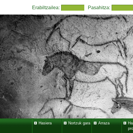
Erabiltzailea:
Pasahitza:
Hasiera
Nortzuk gara
Arraza
Ha
pr