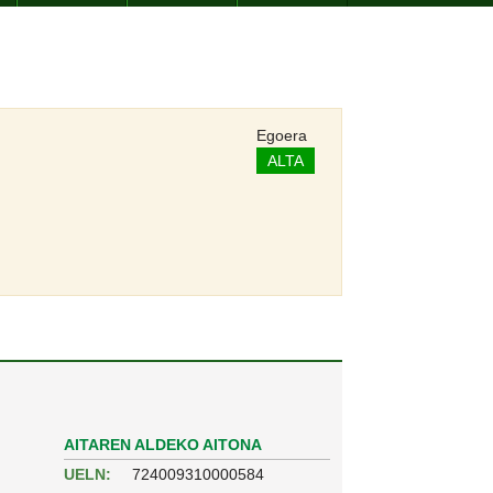
I
Egoera
ALTA
AITAREN ALDEKO AITONA
UELN:
724009310000584