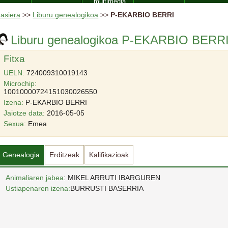
multimedia
asiera
>>
Liburu genealogikoa
>>
P-EKARBIO BERRI
Liburu genealogikoa P-EKARBIO BERR
Fitxa
UELN:
724009310019143
Microchip:
10010000724151030026550
Izena:
P-EKARBIO BERRI
Jaiotze data:
2016-05-05
Sexua:
Emea
Genealogia
Erditzeak
Kalifikazioak
Animaliaren jabea
: MIKEL ARRUTI IBARGUREN
Ustiapenaren izena:
BURRUSTI BASERRIA