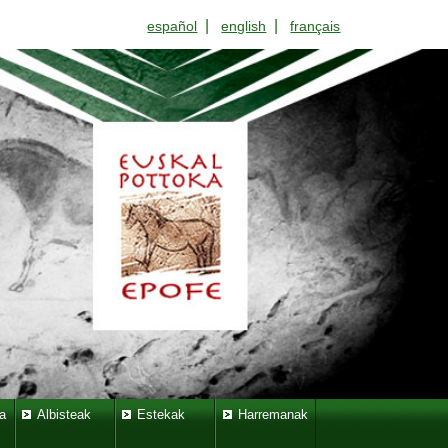
|
|
español
english
français
a
Albisteak
Estekak
Harremanak