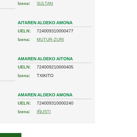
Izena:
SULTAN
AITAREN ALDEKO AMONA
UELN:
724009310000477
Izena:
MUTUR-ZURI
AMAREN ALDEKO AITONA
UELN:
724009210000405
Izena:
TXIKITO
AMAREN ALDEKO AMONA
UELN:
724009310000240
Izena:
IÑUSTI