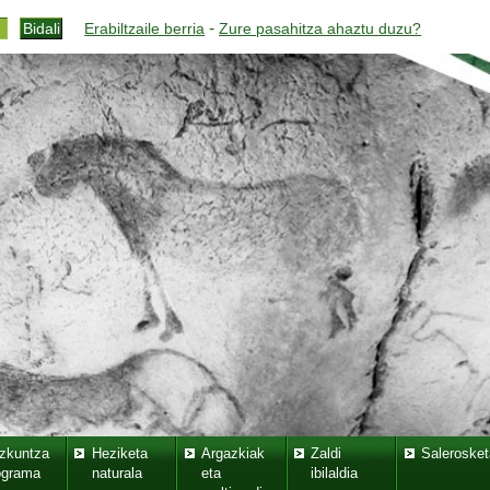
-
Erabiltzaile berria
Zure pasahitza ahaztu duzu?
zkuntza
Heziketa
Argazkiak
Zaldi
Salerosket
ograma
naturala
eta
ibilaldia