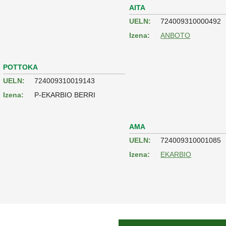
AITA
UELN:
724009310000492
Izena:
ANBOTO
POTTOKA
UELN:
724009310019143
Izena:
P-EKARBIO BERRI
AMA
UELN:
724009310001085
Izena:
EKARBIO