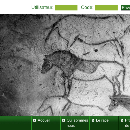
Utilisateur:
Code:
Accueil
Qui sommes
Le race
Pr
nous
de