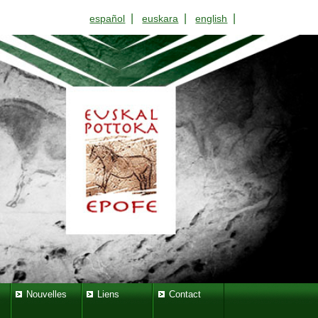
|
|
|
español
euskara
english
Nouvelles
Liens
Contact