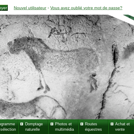
-
Nouvel utilisateur
Vous avez oublié votre mot de passe?
ogramme
Domptage
Photos et
Routes
Achat et
 sélection
naturelle
multimédia
équestres
vente