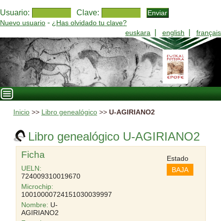
Usuario:
Clave:
-
Nuevo usuario
¿Has olvidado tu clave?
|
|
euskara
english
français
Inicio
>>
Libro genealógico
>>
U-AGIRIANO2
Libro genealógico U-AGIRIANO2
Ficha
Estado
UELN:
BAJA
724009310019670
Microchip:
10010000724151030039997
Nombre:
U-
AGIRIANO2