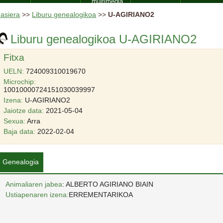
multimedia
asiera
>>
Liburu genealogikoa
>>
U-AGIRIANO2
Liburu genealogikoa U-AGIRIANO2
Fitxa
UELN:
724009310019670
Microchip:
10010000724151030039997
Izena:
U-AGIRIANO2
Jaiotze data:
2021-05-04
Sexua:
Arra
Baja data:
2022-02-04
Genealogia
Animaliaren jabea
: ALBERTO AGIRIANO BIAIN
Ustiapenaren izena:
ERREMENTARIKOA