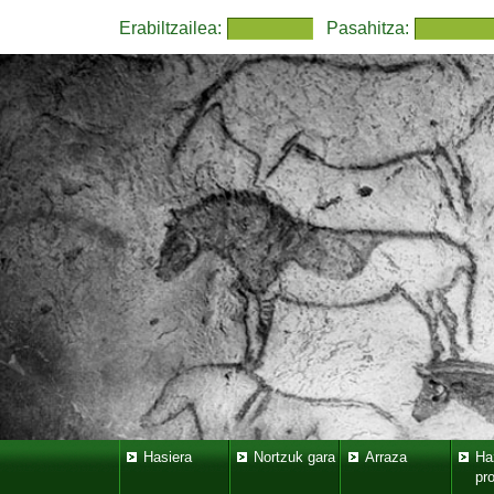
Erabiltzailea:
Pasahitza:
Hasiera
Nortzuk gara
Arraza
Ha
pr