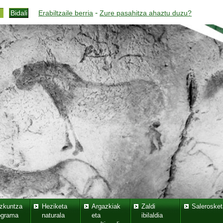
-
Erabiltzaile berria
Zure pasahitza ahaztu duzu?
zkuntza
Heziketa
Argazkiak
Zaldi
Salerosket
ograma
naturala
eta
ibilaldia