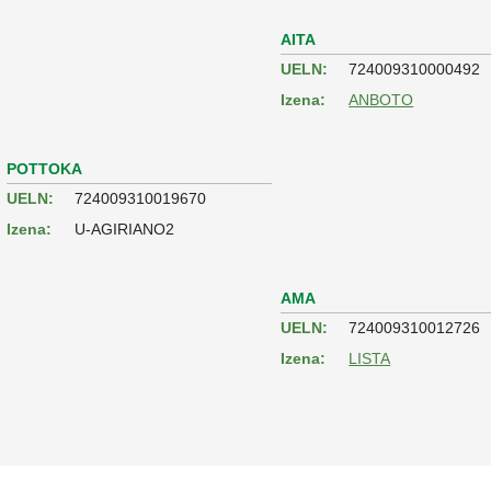
AITA
UELN:
724009310000492
Izena:
ANBOTO
POTTOKA
UELN:
724009310019670
Izena:
U-AGIRIANO2
AMA
UELN:
724009310012726
Izena:
LISTA