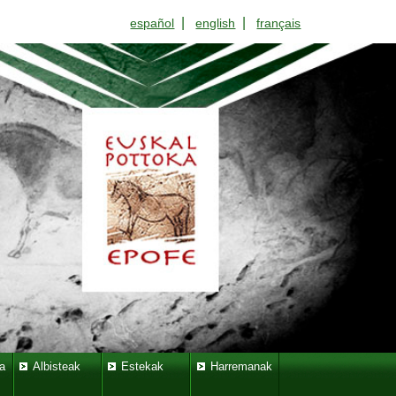
|
|
español
english
français
a
Albisteak
Estekak
Harremanak