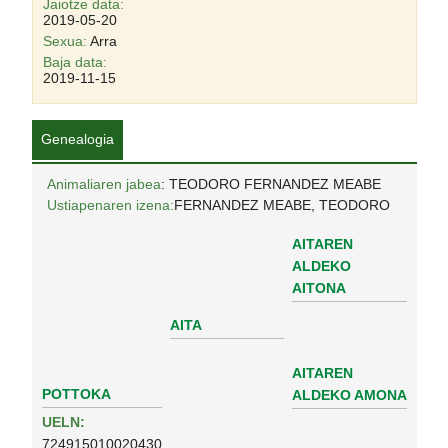
Jaiotze data:
2019-05-20
Sexua:
Arra
Baja data:
2019-11-15
Genealogia
Animaliaren jabea
: TEODORO FERNANDEZ MEABE
Ustiapenaren izena:
FERNANDEZ MEABE, TEODORO
AITAREN
ALDEKO
AITONA
AITA
AITAREN
POTTOKA
ALDEKO AMONA
UELN:
724915010020430