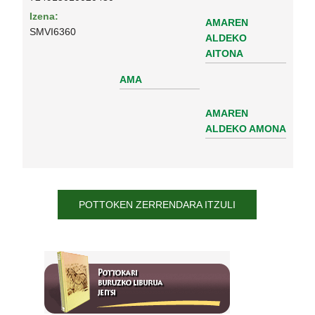
Izena:
AMAREN
SMVI6360
ALDEKO
AITONA
AMA
AMAREN
ALDEKO AMONA
POTTOKEN ZERRENDARA ITZULI