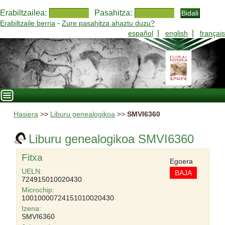
Erabiltzailea:
Pasahitza:
-
Erabiltzaile berria
Zure pasahitza ahaztu duzu?
|
|
español
english
français
Hasiera
>>
Liburu genealogikoa
>>
SMVI6360
Liburu genealogikoa SMVI6360
Fitxa
Egoera
UELN:
BAJA
724915010020430
Microchip:
10010000724151010020430
Izena:
SMVI6360