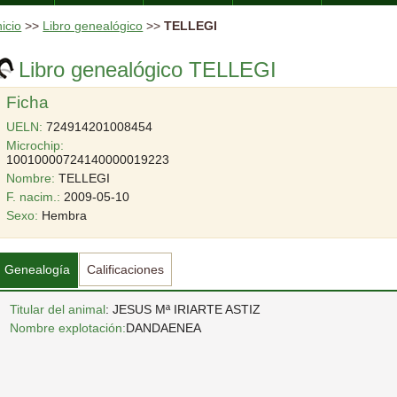
nicio
>>
Libro genealógico
>>
TELLEGI
Libro genealógico TELLEGI
Ficha
UELN:
724914201008454
Microchip:
10010000724140000019223
Nombre:
TELLEGI
F. nacim.:
2009-05-10
Sexo:
Hembra
Genealogía
Calificaciones
Titular del animal
: JESUS Mª IRIARTE ASTIZ
Nombre explotación:
DANDAENEA