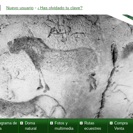
-
Nuevo usuario
¿Has olvidado tu clave?
ograma de
Doma
Fotos y
Rutas
Compra
a
natural
multimedia
ecuestres
Venta