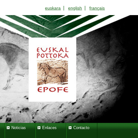
|
|
euskara
english
français
Noticias
Enlaces
Contacto