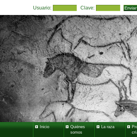
Usuario:
Clave:
Inicio
Quiénes
La raza
Pr
somos
crí