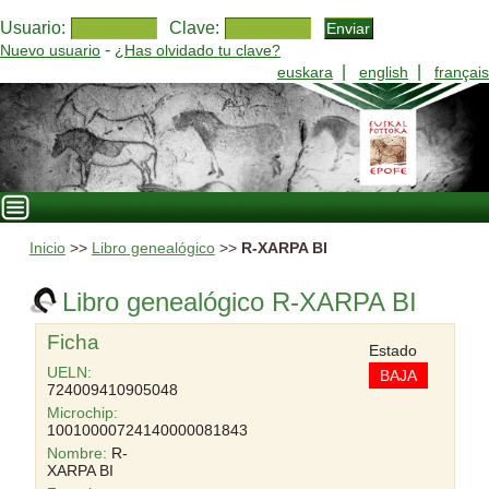
Usuario:
Clave:
-
Nuevo usuario
¿Has olvidado tu clave?
|
|
euskara
english
français
Inicio
>>
Libro genealógico
>>
R-XARPA BI
Libro genealógico R-XARPA BI
Ficha
Estado
UELN:
BAJA
724009410905048
Microchip:
10010000724140000081843
Nombre:
R-
XARPA BI