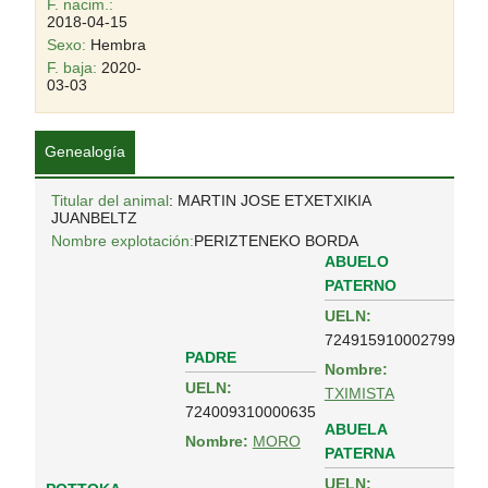
F. nacim.:
2018-04-15
Sexo:
Hembra
F. baja:
2020-
03-03
Genealogía
Titular del animal
: MARTIN JOSE ETXETXIKIA
JUANBELTZ
Nombre explotación:
PERIZTENEKO BORDA
ABUELO
PATERNO
UELN:
724915910002799
PADRE
Nombre:
UELN:
TXIMISTA
724009310000635
ABUELA
Nombre:
MORO
PATERNA
UELN: