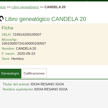
nicio
>>
Libro genealógico
>>
CANDELA 20
Libro genealógico CANDELA 20
Ficha
UELN:
724914200100507
Microchip:
10010000724140000100507
Nombre:
CANDELA 20
F. nacim.:
2020-09-23
Sexo:
Hembra
Genealogía
Calificaciones
Titular del animal
: IDOIA RESANO IGOA
Nombre explotación:
IDOIA RESANO IGOA