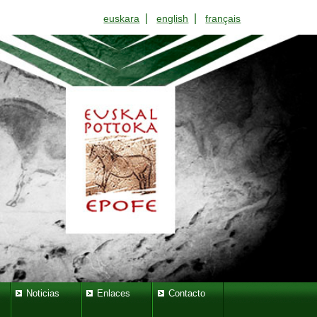
|
|
euskara
english
français
Noticias
Enlaces
Contacto