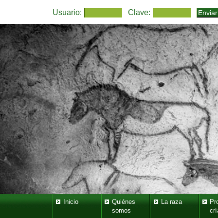
Usuario:
Clave:
Inicio
Quiénes
La raza
Pr
somos
crí