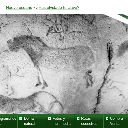
-
Nuevo usuario
¿Has olvidado tu clave?
ograma de
Doma
Fotos y
Rutas
Compra
a
natural
multimedia
ecuestres
Venta