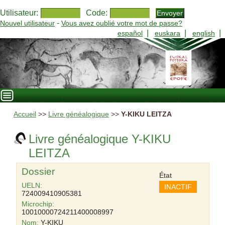
Utilisateur:
Code:
-
Nouvel utilisateur
Vous avez oublié votre mot de passe?
|
|
|
español
euskara
english
Accueil
>>
Livre généalogique
>>
Y-KIKU LEITZA
Livre généalogique Y-KIKU
LEITZA
Dossier
État
UELN:
INACTIF
724009410905381
Microchip:
10010000724211400008997
Nom:
Y-KIKU