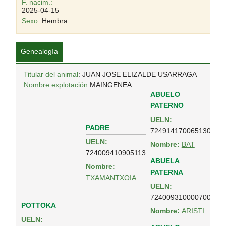
F. nacim.:
2025-04-15
Sexo:
Hembra
Genealogía
Titular del animal
: JUAN JOSE ELIZALDE USARRAGA
Nombre explotación:
MAINGENEA
ABUELO
PATERNO
UELN:
PADRE
724914170065130
UELN:
Nombre:
BAT
724009410905113
ABUELA
Nombre:
PATERNA
TXAMANTXOIA
UELN:
724009310000700
POTTOKA
Nombre:
ARISTI
UELN: