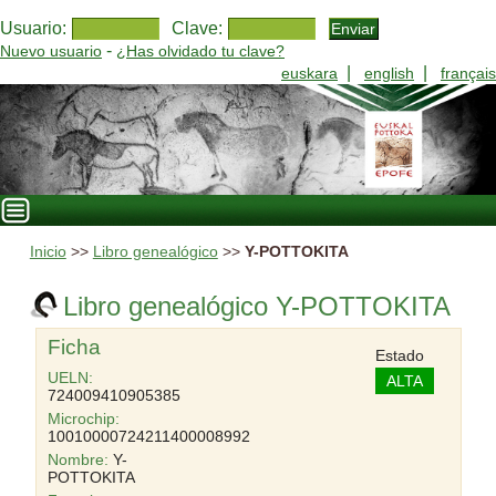
Usuario:
Clave:
-
Nuevo usuario
¿Has olvidado tu clave?
|
|
euskara
english
français
Inicio
>>
Libro genealógico
>>
Y-POTTOKITA
Libro genealógico Y-POTTOKITA
Ficha
Estado
UELN:
ALTA
724009410905385
Microchip:
10010000724211400008992
Nombre:
Y-
POTTOKITA