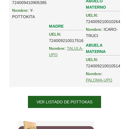
ABUELO
724009410905385
MATERNO
Nombre:
Y-
UELN:
POTTOKITA
724009210010264
MADRE
Nombre:
ICARO-
UELN:
TRUCI
724009210017516
ABUELA
Nombre:
TALULA-
MATERNA
UPO
UELN:
724009210010514
Nombre:
PALOMA-UPO
VER LISTADO DE POTTOKAS