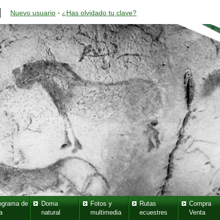
-
Nuevo usuario
¿Has olvidado tu clave?
ograma de
Doma
Fotos y
Rutas
Compra
a
natural
multimedia
ecuestres
Venta