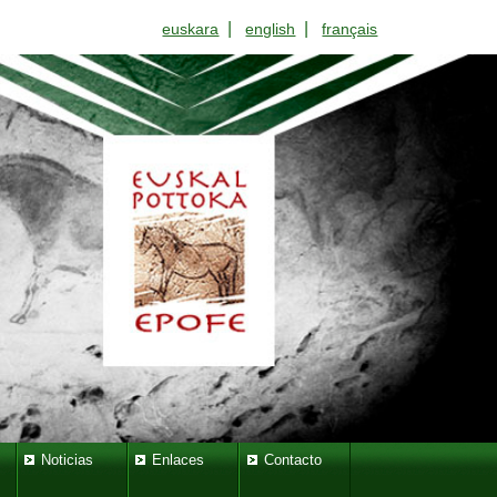
|
|
euskara
english
français
Noticias
Enlaces
Contacto