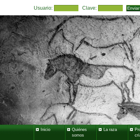
Usuario:
Clave:
Inicio
Quiénes
La raza
Pr
somos
crí