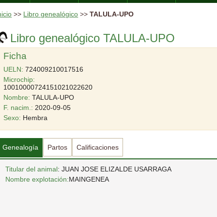
nicio
>>
Libro genealógico
>>
TALULA-UPO
Libro genealógico TALULA-UPO
Ficha
UELN:
724009210017516
Microchip:
10010000724151021022620
Nombre:
TALULA-UPO
F. nacim.:
2020-09-05
Sexo:
Hembra
Genealogía
Partos
Calificaciones
Titular del animal
: JUAN JOSE ELIZALDE USARRAGA
Nombre explotación:
MAINGENEA