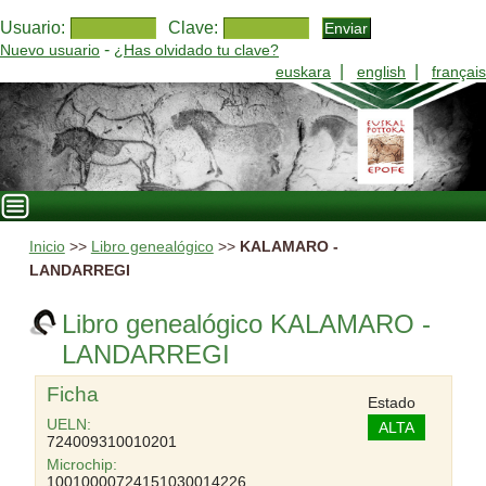
Usuario:
Clave:
-
Nuevo usuario
¿Has olvidado tu clave?
|
|
euskara
english
français
Inicio
>>
Libro genealógico
>>
KALAMARO -
LANDARREGI
Libro genealógico KALAMARO -
LANDARREGI
Ficha
Estado
UELN:
ALTA
724009310010201
Microchip:
10010000724151030014226