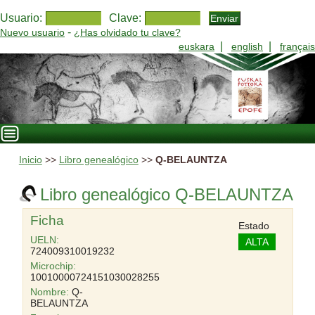
Usuario:
Clave:
-
Nuevo usuario
¿Has olvidado tu clave?
|
|
euskara
english
français
Inicio
>>
Libro genealógico
>>
Q-BELAUNTZA
Libro genealógico Q-BELAUNTZA
Ficha
Estado
UELN:
ALTA
724009310019232
Microchip:
10010000724151030028255
Nombre:
Q-
BELAUNTZA