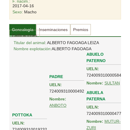
F. nacim.:
2017-04-16
Sexo:
Macho
Genealogía
Inseminaciones
Premios
Calificaciones
Titular del animal
: ALBERTO FAGOAGA LEIZA
Nombre explotación:
ALBERTO FAGOAGA
ABUELO
PATERNO
UELN:
724009310000584
PADRE
Nombre:
SULTAN
UELN:
724009310000492
ABUELA
PATERNA
Nombre:
ANBOTO
UELN:
724009310000477
POTTOKA
Nombre:
MUTUR-
UELN:
ZURI
724009310019232