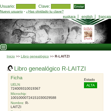
Usuario:
Clave:
-
Nuevo usuario
¿Has olvidado tu clave?
|
|
euskara
english
français
Inicio
>>
Libro genealógico
>>
R-LAITZI
Libro genealógico R-LAITZI
Ficha
Estado
UELN:
ALTA
724009310019367
Microchip:
10010000724151030029588
Nombre:
R-
LAITZI