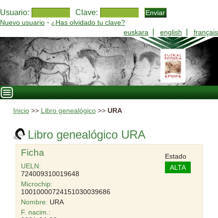
Usuario:
Clave:
-
Nuevo usuario
¿Has olvidado tu clave?
|
|
euskara
english
français
Inicio
>>
Libro genealógico
>>
URA
Libro genealógico URA
Ficha
Estado
UELN:
ALTA
724009310019648
Microchip:
10010000724151030039686
Nombre:
URA
F. nacim.: