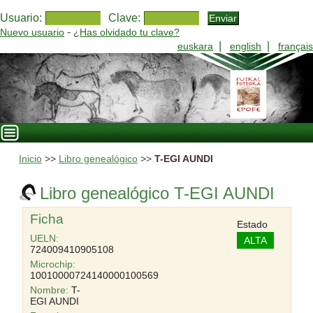
Usuario:
Clave:
-
Nuevo usuario
¿Has olvidado tu clave?
|
|
euskara
english
français
Inicio
>>
Libro genealógico
>>
T-EGI AUNDI
Libro genealógico T-EGI AUNDI
Ficha
Estado
UELN:
ALTA
724009410905108
Microchip:
10010000724140000100569
Nombre:
T-
EGI AUNDI