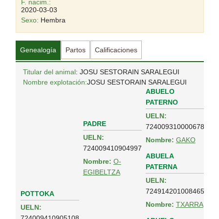
F. nacim.:
2020-03-03
Sexo:
Hembra
Genealogía
Partos
Calificaciones
Titular del animal
: JOSU SESTORAIN SARALEGUI
Nombre explotación:
JOSU SESTORAIN SARALEGUI
ABUELO
PATERNO
UELN:
PADRE
724009310000678
UELN:
Nombre:
GAKO
724009410904997
ABUELA
Nombre:
O-
PATERNA
EGIBELTZA
UELN:
724914201008465
POTTOKA
Nombre:
TXARRA
UELN:
724009410905108