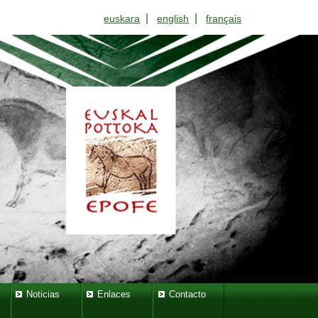
|
|
euskara
english
français
Noticias
Enlaces
Contacto