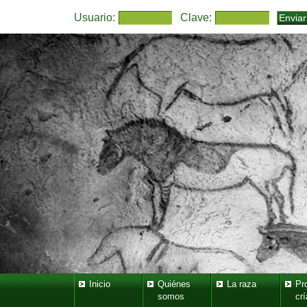
Usuario:
Clave:
Inicio
Quiénes
La raza
Pr
somos
crí