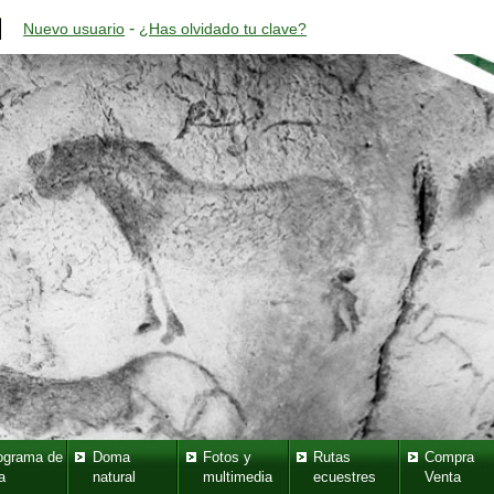
-
Nuevo usuario
¿Has olvidado tu clave?
ograma de
Doma
Fotos y
Rutas
Compra
a
natural
multimedia
ecuestres
Venta