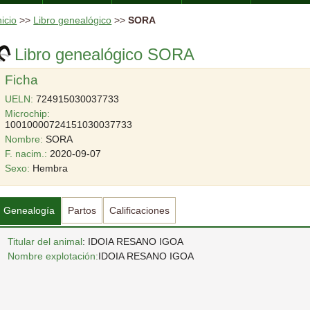
nicio
>>
Libro genealógico
>>
SORA
Libro genealógico SORA
Ficha
UELN:
724915030037733
Microchip:
10010000724151030037733
Nombre:
SORA
F. nacim.:
2020-09-07
Sexo:
Hembra
Genealogía
Partos
Calificaciones
Titular del animal
: IDOIA RESANO IGOA
Nombre explotación:
IDOIA RESANO IGOA