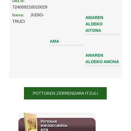
UELN:
724009210010029
Izena:
JUDIO-
AMAREN
TRUCI
ALDEKO
AITONA
AMA
AMAREN
ALDEKO AMONA
POTTOKEN ZERRENDARA ITZULI