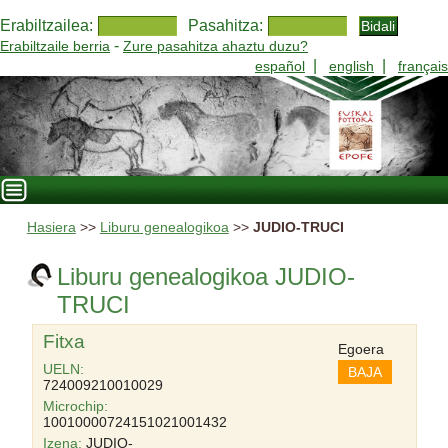
Erabiltzailea:
Pasahitza:
-
Erabiltzaile berria
Zure pasahitza ahaztu duzu?
|
|
español
english
français
Hasiera
>>
Liburu genealogikoa
>>
JUDIO-TRUCI
Liburu genealogikoa JUDIO-
TRUCI
Fitxa
Egoera
UELN:
BAJA
724009210010029
Microchip:
10010000724151021001432
Izena:
JUDIO-