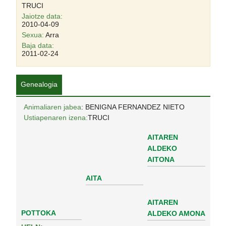
TRUCI
Jaiotze data:
2010-04-09
Sexua:
Arra
Baja data:
2011-02-24
Genealogia
Animaliaren jabea
: BENIGNA FERNANDEZ NIETO
Ustiapenaren izena:
TRUCI
AITAREN
ALDEKO
AITONA
AITA
AITAREN
POTTOKA
ALDEKO AMONA