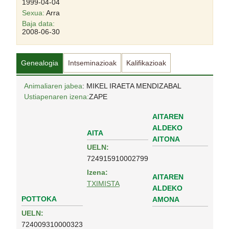
1999-04-04
Sexua:
Arra
Baja data:
2008-06-30
Genealogia
Intseminazioak
Kalifikazioak
Animaliaren jabea
: MIKEL IRAETA MENDIZABAL
Ustiapenaren izena:
ZAPE
AITAREN
ALDEKO
AITA
AITONA
UELN:
724915910002799
Izena:
AITAREN
TXIMISTA
ALDEKO
POTTOKA
AMONA
UELN:
724009310000323