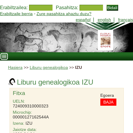
Erabiltzailea:
Pasahitza:
-
Erabiltzaile berria
Zure pasahitza ahaztu duzu?
|
|
español
english
français
Hasiera
>>
Liburu genealogikoa
>>
IZU
Liburu genealogikoa IZU
Fitxa
Egoera
UELN:
BAJA
724009310000323
Microchip:
00000127162544A
Izena:
IZU
Jaiotze data: