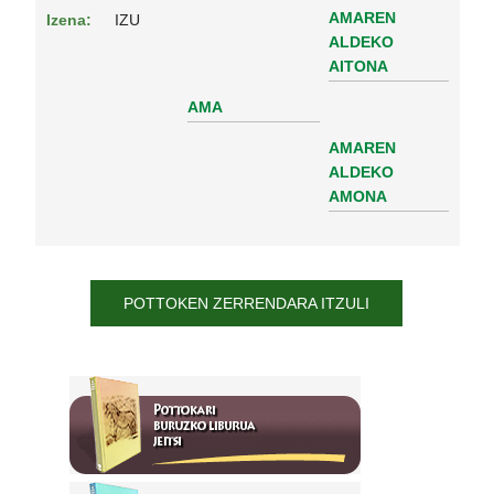
AMAREN
Izena:
IZU
ALDEKO
AITONA
AMA
AMAREN
ALDEKO
AMONA
POTTOKEN ZERRENDARA ITZULI