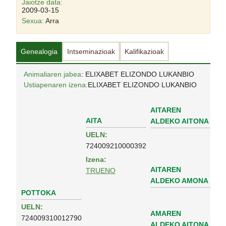
Jaiotze data:
2009-03-15
Sexua:
Arra
Genealogia
Intseminazioak
Kalifikazioak
Animaliaren jabea
: ELIXABET ELIZONDO LUKANBIO
Ustiapenaren izena:
ELIXABET ELIZONDO LUKANBIO
AITAREN
AITA
ALDEKO AITONA
UELN:
724009210000392
Izena:
AITAREN
TRUENO
ALDEKO AMONA
POTTOKA
UELN:
AMAREN
724009310012790
ALDEKO AITONA