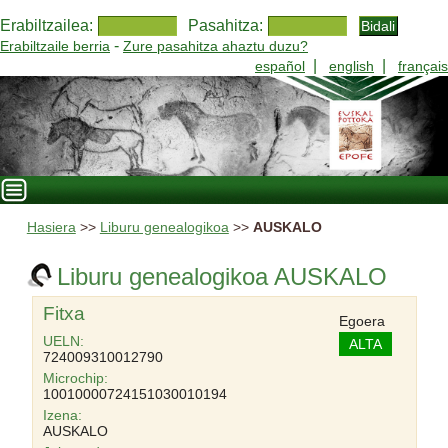
Erabiltzailea:
Pasahitza:
-
Erabiltzaile berria
Zure pasahitza ahaztu duzu?
|
|
español
english
français
Hasiera
>>
Liburu genealogikoa
>>
AUSKALO
Liburu genealogikoa AUSKALO
Fitxa
Egoera
UELN:
ALTA
724009310012790
Microchip:
10010000724151030010194
Izena:
AUSKALO