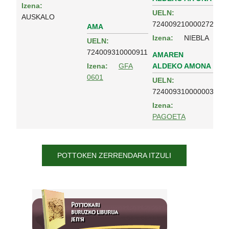
Izena:
UELN:
AUSKALO
724009210000272
AMA
Izena:
NIEBLA
UELN:
724009310000911
AMAREN
ALDEKO AMONA
Izena:
GFA
0601
UELN:
724009310000003
Izena:
PAGOETA
POTTOKEN ZERRENDARA ITZULI