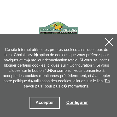
Ce site Internet utilise ses propres cookies ainsi que ceux de
tiers. Choisissez l�option de cookies que vous préférez pour
naviguer et m�me leur désactivation totale. Si vous souhaitez
bloquer certains cookies, cliquez sur " Configuration ". Si vous
cliquez sur le bouton " J�ai compris " vous consentez à
accepter les cookies mentionnés précédemment, et à accepter
notre politique d�utilisation des cookies, cliquez sur le lien "
En
savoir plus
" pour plus d�informations.
Joan XXIII, 16B - 20730 AZPEITIA(GIPUZKOA) - Tel.: 943 08 38 88 -
info
@
pottoka.info
Conditions d'Utilisation
-
Politique de Privacité
-
Politique des Cookies
Accepter
Configurer
Plan du site
-
Contact
-
Accès application