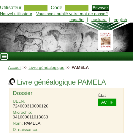
Utilisateur:
Code:
-
Nouvel utilisateur
Vous avez oublié votre mot de passe?
|
|
|
español
euskara
english
Accueil
>>
Livre généalogique
>>
PAMELA
Livre généalogique PAMELA
Dossier
État
UELN:
ACTIF
724009310000126
Microchip:
941000011013663
Nom:
PAMELA
D. naissance: