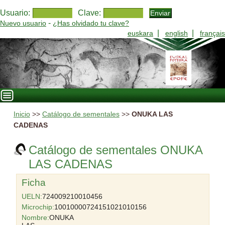
Usuario:
Clave:
-
Nuevo usuario
¿Has olvidado tu clave?
|
|
euskara
english
français
Inicio
>>
Catálogo de sementales
>>
ONUKA LAS
CADENAS
Catálogo de sementales ONUKA
LAS CADENAS
Ficha
UELN:
724009210010456
Microchip:
10010000724151021010156
Nombre:
ONUKA