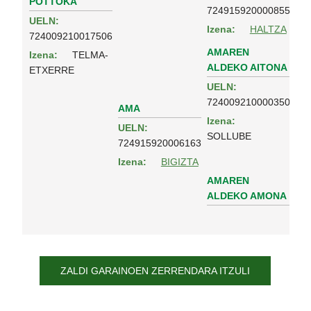
POTTOKA
724915920000855
UELN:
Izena:
HALTZA
724009210017506
AMAREN
Izena:
TELMA-
ALDEKO AITONA
ETXERRE
UELN:
724009210000350
AMA
Izena:
UELN:
SOLLUBE
724915920006163
Izena:
BIGIZTA
AMAREN
ALDEKO AMONA
ZALDI GARAINOEN ZERRENDARA ITZULI