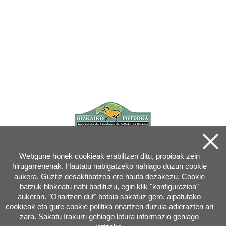
Webgune honek cookieak erabiltzen ditu, propioak zein
hirugarrenenak. Hautatu nabigatzeko nahiago duzun cookie
aukera. Guztiz desaktibatzea ere hauta dezakezu. Cookie
batzuk blokeatu nahi badituzu, egin klik "konfigurazioa"
aukeran. "Onartzen dut" botoia sakatuz gero, aipatutako
cookieak eta gure cookie politika onartzen duzula adierazten ari
zara. Sakatu
Irakurri gehiago
lotura informazio gehiago