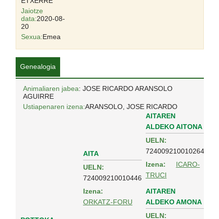
ETXERRE
Jaiotze
data:
2020-08-
20
Sexua:
Emea
Genealogia
Animaliaren jabea
: JOSE RICARDO ARANSOLO
AGUIRRE
Ustiapenaren izena:
ARANSOLO, JOSE RICARDO
AITAREN
ALDEKO AITONA
UELN:
724009210010264
AITA
Izena:
ICARO-
UELN:
TRUCI
724009210010446
AITAREN
Izena:
ALDEKO AMONA
ORKATZ-FORU
UELN: