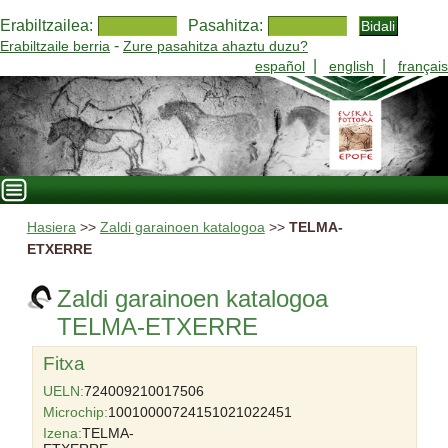
Erabiltzailea:
Pasahitza:
-
Erabiltzaile berria
Zure pasahitza ahaztu duzu?
|
|
español
english
français
Hasiera
>>
Zaldi garainoen katalogoa
>>
TELMA-
ETXERRE
Zaldi garainoen katalogoa
TELMA-ETXERRE
Fitxa
UELN:
724009210017506
Microchip:
10010000724151021022451
Izena:
TELMA-