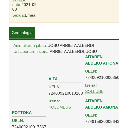
Jaiotze
data:
2021-09-
08
Sexua:
Emea
Genealogia
Animaliaren jabea
: JOSU ARRIETA ALBERDI
Ustiapenaren izena:
ARRIETA ALBERDI, JOSU
AITAREN
ALDEKO AITONA
UELN:
724009210000350
AITA
Izena:
UELN:
SOLLUBE
724009210010188
AITAREN
Izena:
ALDEKO AMONA
KOLUMBUS
POTTOKA
UELN:
UELN:
724915920005643
724009210017567