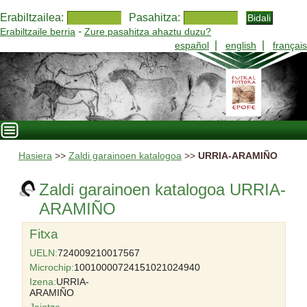
Erabiltzailea:
Pasahitza:
-
Erabiltzaile berria
Zure pasahitza ahaztu duzu?
|
|
español
english
français
Hasiera
>>
Zaldi garainoen katalogoa
>>
URRIA-ARAMIÑO
Zaldi garainoen katalogoa URRIA-
ARAMIÑO
Fitxa
UELN:
724009210017567
Microchip:
10010000724151021024940
Izena:
URRIA-
ARAMIÑO