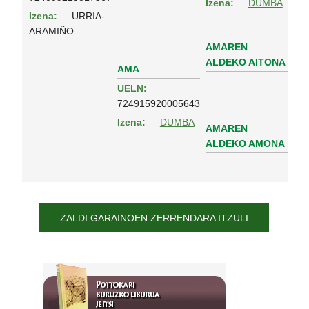
Izena:
DUMBA
Izena:
URRIA-
ARAMIÑO
AMAREN
ALDEKO AITONA
AMA
UELN:
724915920005643
Izena:
DUMBA
AMAREN
ALDEKO AMONA
ZALDI GARAINOEN ZERRENDARA ITZULI