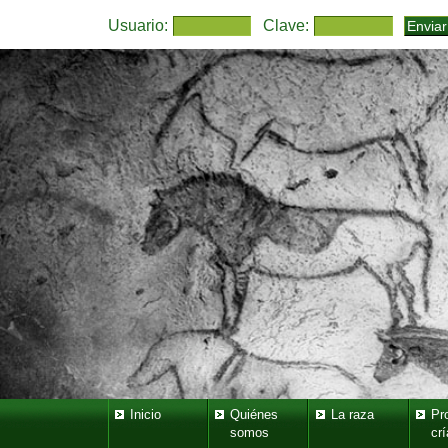
Usuario:
Clave:
Inicio
Quiénes
La raza
Pr
somos
crí