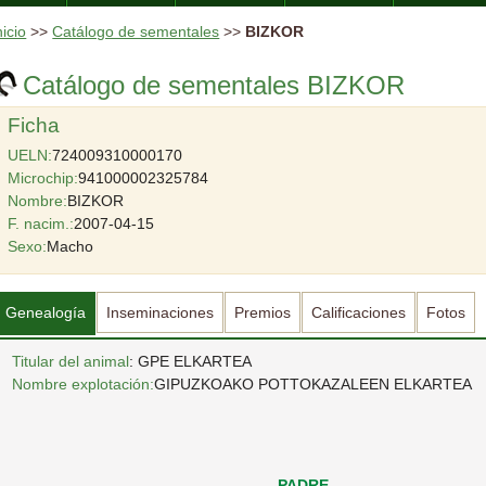
nicio
>>
Catálogo de sementales
>>
BIZKOR
Catálogo de sementales BIZKOR
Ficha
UELN:
724009310000170
Microchip:
941000002325784
Nombre:
BIZKOR
F. nacim.:
2007-04-15
Sexo:
Macho
Genealogía
Inseminaciones
Premios
Calificaciones
Fotos
Titular del animal
: GPE ELKARTEA
Nombre explotación:
GIPUZKOAKO POTTOKAZALEEN ELKARTEA
PADRE