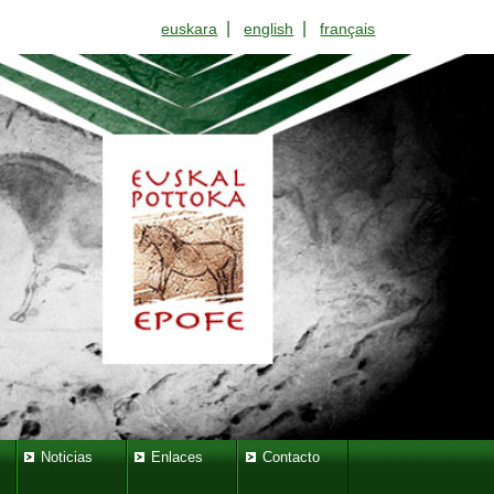
|
|
euskara
english
français
Noticias
Enlaces
Contacto