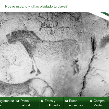
-
Nuevo usuario
¿Has olvidado tu clave?
ograma de
Doma
Fotos y
Rutas
Compra
a
natural
multimedia
ecuestres
Venta