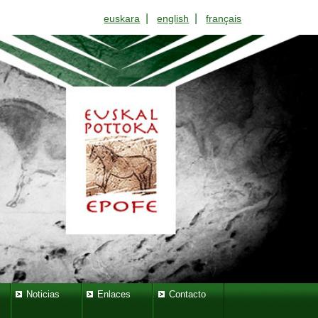
|
|
euskara
english
français
Noticias
Enlaces
Contacto