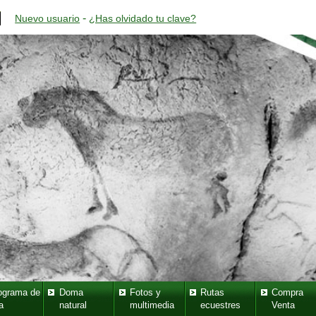
-
Nuevo usuario
¿Has olvidado tu clave?
ograma de
Doma
Fotos y
Rutas
Compra
a
natural
multimedia
ecuestres
Venta