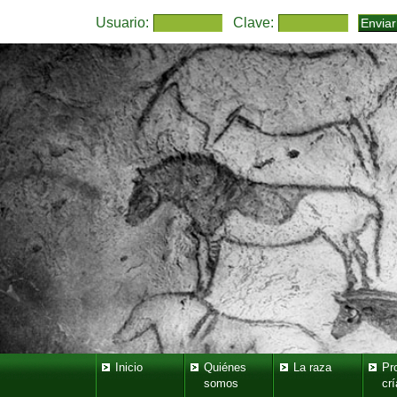
Usuario:
Clave:
Inicio
Quiénes
La raza
Pr
somos
crí