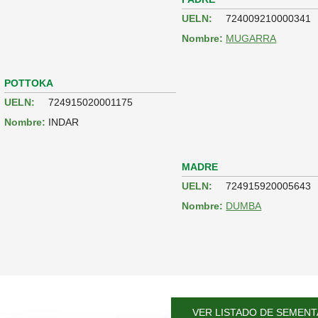
UELN:
724009210000341
Nombre:
MUGARRA
POTTOKA
UELN:
724915020001175
Nombre:
INDAR
MADRE
UELN:
724915920005643
Nombre:
DUMBA
VER LISTADO DE SEMENT