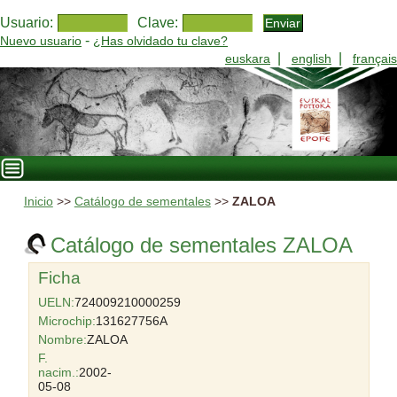
Usuario:
Clave:
-
Nuevo usuario
¿Has olvidado tu clave?
|
|
euskara
english
français
Inicio
>>
Catálogo de sementales
>>
ZALOA
Catálogo de sementales ZALOA
Ficha
UELN:
724009210000259
Microchip:
131627756A
Nombre:
ZALOA
F.
nacim.:
2002-
05-08