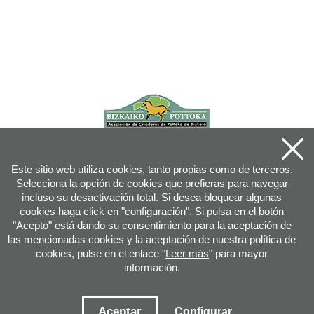
Este sitio web utiliza cookies, tanto propias como de terceros.
Selecciona la opción de cookies que prefieras para navegar
incluso su desactivación total. Si desea bloquear algunas
cookies haga click en "configuración". Si pulsa en el botón
"Acepto" está dando su consentimiento para la aceptación de
las mencionadas cookies y la aceptación de nuestra política de
cookies, pulse en el enlace "
Leer más
" para mayor
información.
Joan XXIII, 16B - 20730 AZPEITIA(GIPUZKOA) - Tfn: 943 08 38 88 -
info
@
pottoka.info
Condiciones de uso
-
Política de privacidad
-
Política de cookies
Aceptar
Configurar