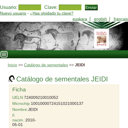
Usuario:
Clave:
-
Nuevo usuario
¿Has olvidado tu clave?
|
|
euskara
english
français
Inicio
>>
Catálogo de sementales
>>
JEIDI
Catálogo de sementales JEIDI
Ficha
UELN:
724009210010052
Microchip:
10010000724151021000137
Nombre:
JEIDI
F.
nacim.:
2010-
05-01