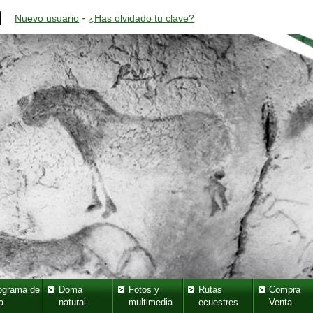
-
Nuevo usuario
¿Has olvidado tu clave?
ograma de
Doma
Fotos y
Rutas
Compra
a
natural
multimedia
ecuestres
Venta