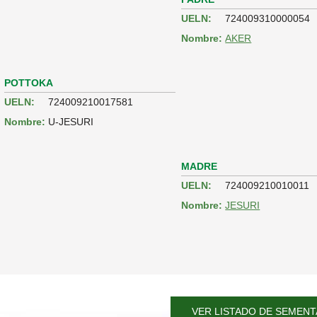
UELN:
724009310000054
Nombre:
AKER
POTTOKA
UELN:
724009210017581
Nombre:
U-JESURI
MADRE
UELN:
724009210010011
Nombre:
JESURI
VER LISTADO DE SEMENT