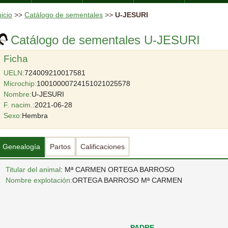
nicio
>>
Catálogo de sementales
>>
U-JESURI
Catálogo de sementales U-JESURI
Ficha
UELN:
724009210017581
Microchip:
10010000724151021025578
Nombre:
U-JESURI
F. nacim.:
2021-06-28
Sexo:
Hembra
Genealogía
Partos
Calificaciones
Titular del animal
: Mª CARMEN ORTEGA BARROSO
Nombre explotación:
ORTEGA BARROSO Mª CARMEN
PADRE