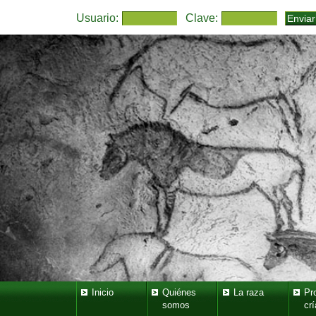
Usuario:
Clave:
Inicio
Quiénes
La raza
Pr
somos
crí