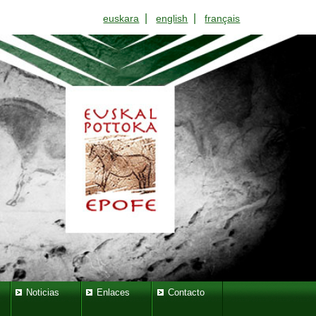
|
|
euskara
english
français
Noticias
Enlaces
Contacto