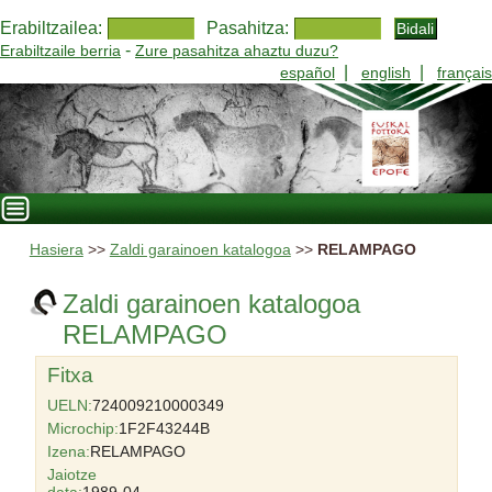
Erabiltzailea:
Pasahitza:
-
Erabiltzaile berria
Zure pasahitza ahaztu duzu?
|
|
español
english
français
Hasiera
>>
Zaldi garainoen katalogoa
>>
RELAMPAGO
Zaldi garainoen katalogoa
RELAMPAGO
Fitxa
UELN:
724009210000349
Microchip:
1F2F43244B
Izena:
RELAMPAGO
Jaiotze