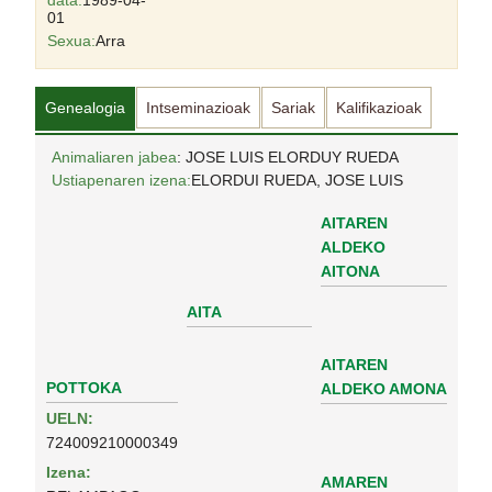
data:
1989-04-
01
Sexua:
Arra
Genealogia
Intseminazioak
Sariak
Kalifikazioak
Animaliaren jabea
: JOSE LUIS ELORDUY RUEDA
Ustiapenaren izena:
ELORDUI RUEDA, JOSE LUIS
AITAREN
ALDEKO
AITONA
AITA
AITAREN
POTTOKA
ALDEKO AMONA
UELN:
724009210000349
Izena:
AMAREN