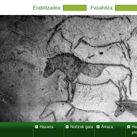
Erabiltzailea:
Pasahitza:
Hasiera
Nortzuk gara
Arraza
Ha
pr