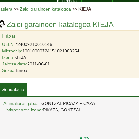
multimedia
asiera
>>
Zaldi garainoen katalogoa
>>
KIEJA
Zaldi garainoen katalogoa KIEJA
Fitxa
UELN:
724009210010146
Microchip:
10010000724151021003254
Izena:
KIEJA
Jaiotze data:
2011-06-01
Sexua:
Emea
Genealogia
Animaliaren jabea
: GONTZAL PICAZA PICAZA
Ustiapenaren izena:
PIKAZA, GONTZAL
AITA