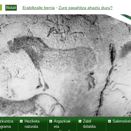
-
Erabiltzaile berria
Zure pasahitza ahaztu duzu?
zkuntza
Heziketa
Argazkiak
Zaldi
Salerosket
ograma
naturala
eta
ibilaldia