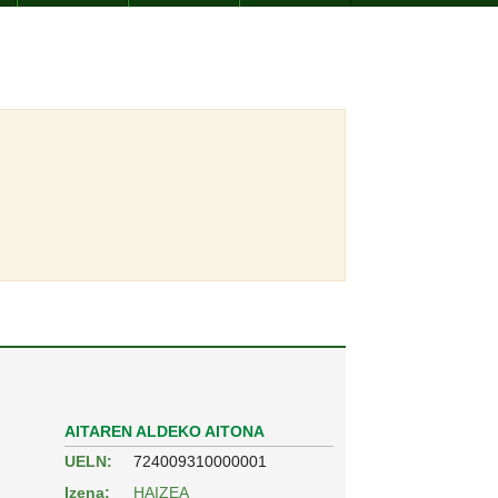
AITAREN ALDEKO AITONA
UELN:
724009310000001
Izena:
HAIZEA