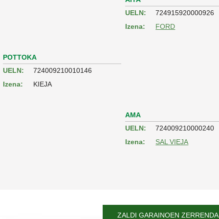
UELN:
724915920000926
Izena:
FORD
POTTOKA
UELN:
724009210010146
Izena:
KIEJA
AMA
UELN:
724009210000240
Izena:
SAL VIEJA
ZALDI GARAINOEN ZERRENDAR