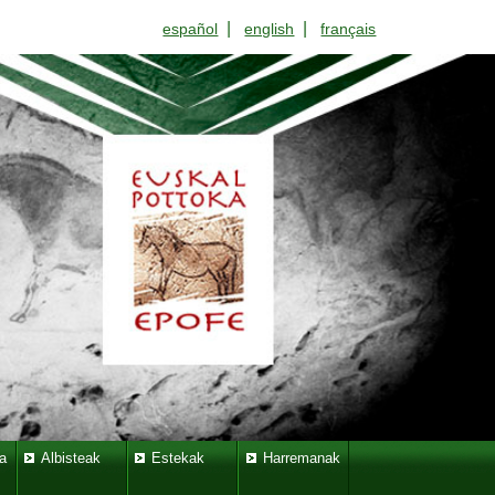
|
|
español
english
français
a
Albisteak
Estekak
Harremanak