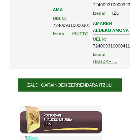
724009310000323
AMA
Izena:
IZU
UELN:
AMAREN
724009310000301
ALDEKO AMONA
Izena:
KINTTO
UELN:
724009310000411
Izena:
HAITZARTE
ZALDI GARAINOEN ZERRENDARA ITZULI