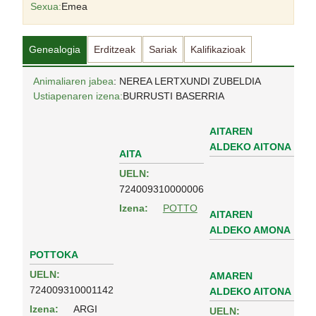
Sexua:
Emea
Genealogia
Erditzeak
Sariak
Kalifikazioak
Animaliaren jabea
: NEREA LERTXUNDI ZUBELDIA
Ustiapenaren izena:
BURRUSTI BASERRIA
AITAREN
ALDEKO AITONA
AITA
UELN:
724009310000006
Izena:
POTTO
AITAREN
ALDEKO AMONA
POTTOKA
UELN:
AMAREN
724009310001142
ALDEKO AITONA
Izena:
ARGI
UELN: