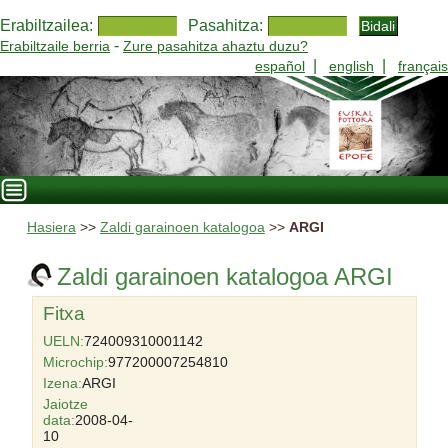
Erabiltzailea:
Pasahitza:
-
Erabiltzaile berria
Zure pasahitza ahaztu duzu?
|
|
español
english
français
Hasiera
>>
Zaldi garainoen katalogoa
>>
ARGI
Zaldi garainoen katalogoa ARGI
Fitxa
UELN:
724009310001142
Microchip:
977200007254810
Izena:
ARGI
Jaiotze
data:
2008-04-
10