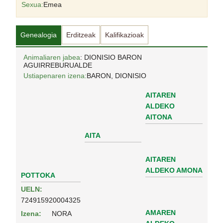
Sexua:
Emea
Genealogia
Erditzeak
Kalifikazioak
Animaliaren jabea
: DIONISIO BARON
AGUIRREBURUALDE
Ustiapenaren izena:
BARON, DIONISIO
AITAREN
ALDEKO
AITONA
AITA
AITAREN
ALDEKO AMONA
POTTOKA
UELN:
724915920004325
AMAREN
Izena:
NORA