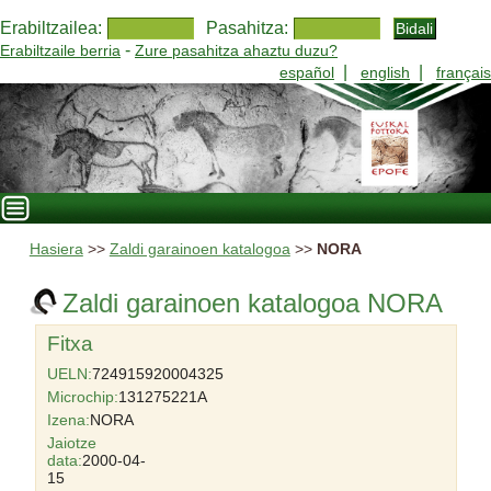
Erabiltzailea:
Pasahitza:
-
Erabiltzaile berria
Zure pasahitza ahaztu duzu?
|
|
español
english
français
Hasiera
>>
Zaldi garainoen katalogoa
>>
NORA
Zaldi garainoen katalogoa NORA
Fitxa
UELN:
724915920004325
Microchip:
131275221A
Izena:
NORA
Jaiotze
data:
2000-04-
15