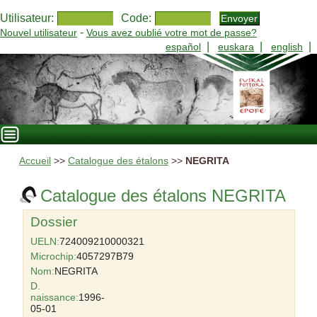
Utilisateur:
Code:
-
Nouvel utilisateur
Vous avez oublié votre mot de passe?
|
|
|
español
euskara
english
Accueil
>>
Catalogue des étalons
>>
NEGRITA
Catalogue des étalons NEGRITA
Dossier
UELN:
724009210000321
Microchip:
4057297B79
Nom:
NEGRITA
D.
naissance:
1996-
05-01