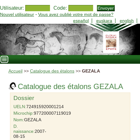
Utilisateur:
Code:
-
Nouvel utilisateur
Vous avez oublié votre mot de passe?
|
|
|
español
euskara
english
Accueil
>>
Catalogue des étalons
>>
GEZALA
Catalogue des étalons GEZALA
Dossier
UELN:
724915920001214
Microchip:
977200007119019
Nom:
GEZALA
D.
naissance:
2007-
08-15