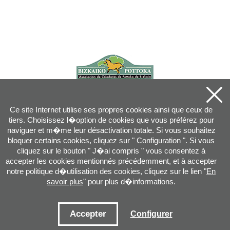
Ce site Internet utilise ses propres cookies ainsi que ceux de
tiers. Choisissez l�option de cookies que vous préférez pour
naviguer et m�me leur désactivation totale. Si vous souhaitez
bloquer certains cookies, cliquez sur " Configuration ". Si vous
cliquez sur le bouton " J�ai compris " vous consentez à
accepter les cookies mentionnés précédemment, et à accepter
notre politique d�utilisation des cookies, cliquez sur le lien "
En
savoir plus
" pour plus d�informations.
Joan XXIII, 16B - 20730 AZPEITIA(GIPUZKOA) - Tel.: 943 08 38 88 -
info
@
pottoka.info
Conditions d'Utilisation
-
Politique de Privacité
-
Politique des Cookies
Accepter
Configurer
Plan du site
-
Contact
-
Accès application