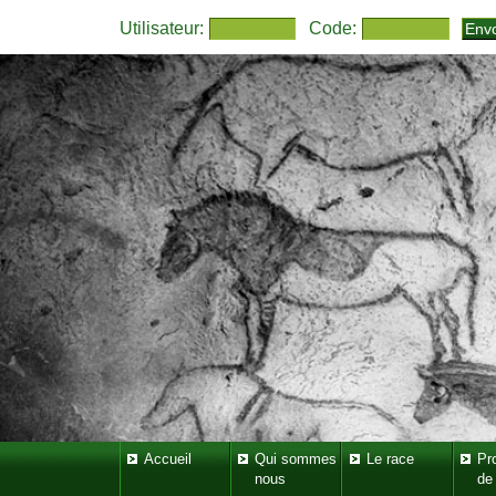
Utilisateur:
Code:
Accueil
Qui sommes
Le race
Pr
nous
de