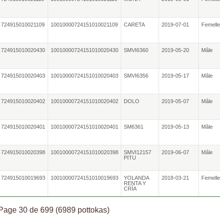
724915010021109
10010000724151010021109
CARETA
2019-07-01
Femell
724915010020430
10010000724151010020430
SMVI6360
2019-05-20
Mâle
724915010020403
10010000724151010020403
SMVI6356
2019-05-17
Mâle
724915010020402
10010000724151010020402
DOLO
2019-05-07
Mâle
724915010020401
10010000724151010020401
SM6361
2019-05-13
Mâle
724915010020398
10010000724151010020398
SMVI12157
2019-06-07
Mâle
PITU
724915010019693
10010000724151010019693
YOLANDA
2018-03-21
Femell
RENTA Y
CRÍA
Page 30 de 699 (6989 pottokas)