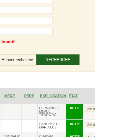
Inactif
Effacer recherche
MÈRE
PÈRE
EXPLOITATION
ÉTAT
e
FERNANDEZ
ACTIF
Voir détails
MEABE,
TEODORO
e
SANCHEZ GIL,
ACTIF
Voir détails
MARIA LUZ
e
ESTIBALIZ
CUADRA
ACTIF