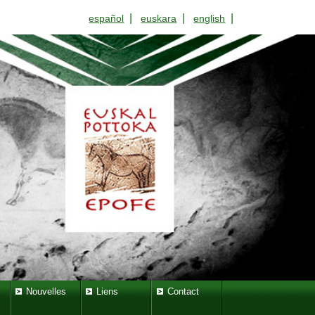
|
|
|
español
euskara
english
Nouvelles
Liens
Contact