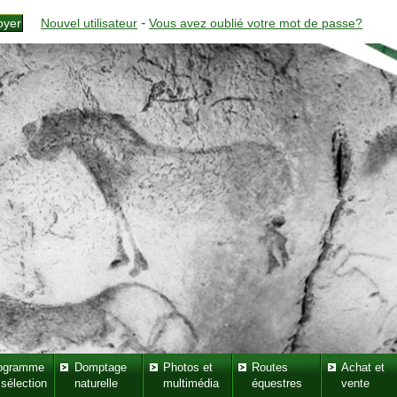
-
Nouvel utilisateur
Vous avez oublié votre mot de passe?
ogramme
Domptage
Photos et
Routes
Achat et
 sélection
naturelle
multimédia
équestres
vente