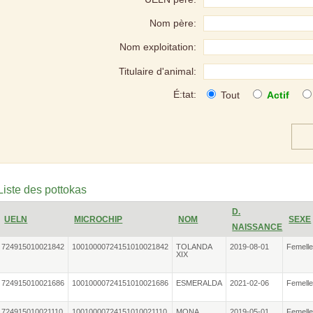
Nom père:
Nom exploitation:
Titulaire d'animal:
É:tat:
Tout
Actif
Liste des pottokas
D.
UELN
MICROCHIP
NOM
SEXE
NAISSANCE
724915010021842
10010000724151010021842
TOLANDA
2019-08-01
Femell
XIX
724915010021686
10010000724151010021686
ESMERALDA
2021-02-06
Femell
724915010021110
10010000724151010021110
MONA
2019-05-01
Femell