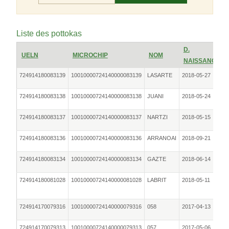
Liste des pottokas
D.
UELN
MICROCHIP
NOM
S
NAISSANCE
724914180083139
10010000724140000083139
LASARTE
2018-05-27
Fe
724914180083138
10010000724140000083138
JUANI
2018-05-24
Fe
724914180083137
10010000724140000083137
NARTZI
2018-05-15
Fe
724914180083136
10010000724140000083136
ARRANOAI
2018-09-21
Fe
724914180083134
10010000724140000083134
GAZTE
2018-06-14
Fe
724914180081028
10010000724140000081028
LABRIT
2018-05-11
Fe
724914170079316
10010000724140000079316
058
2017-04-13
Fe
724914170079313
10010000724140000079313
057
2017-05-06
Fe