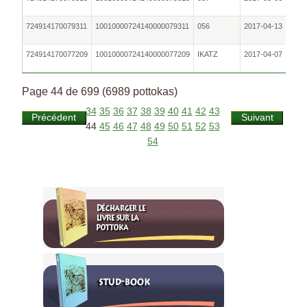
724914170079311
10010000724140000079311
056
2017-04-13
Fe
724914170077209
10010000724140000077209
IKATZ
2017-04-07
M
Page 44 de 699 (6989 pottokas)
34
35
36
37
38
39
40
41
42
43
Précédent
Suivant
44
45
46
47
48
49
50
51
52
53
54