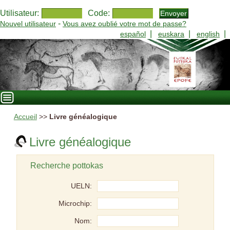
Utilisateur:
Code:
-
Nouvel utilisateur
Vous avez oublié votre mot de passe?
|
|
|
español
euskara
english
Accueil
>>
Livre généalogique
Livre généalogique
Recherche pottokas
UELN:
Microchip:
Nom: