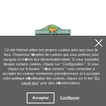
Ce site Internet utilise ses propres cookies ainsi que ceux de
tiers. Choisissez l�option de cookies que vous préférez pour
naviguer et m�me leur désactivation totale. Si vous souhaitez
bloquer certains cookies, cliquez sur " Configuration ". Si vous
cliquez sur le bouton " J�ai compris " vous consentez à
accepter les cookies mentionnés précédemment, et à accepter
notre politique d�utilisation des cookies, cliquez sur le lien "
En
savoir plus
" pour plus d�informations.
Joan XXIII, 16B - 20730 AZPEITIA(GIPUZKOA) - Tel.: 943 08 38 88 -
info
@
pottoka.info
Conditions d'Utilisation
-
Politique de Privacité
-
Politique des Cookies
Accepter
Configurer
Plan du site
-
Contact
-
Accès application