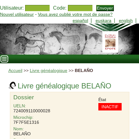
Utilisateur:
Code:
-
Nouvel utilisateur
Vous avez oublié votre mot de passe?
|
|
|
español
euskara
english
Accueil
>>
Livre généalogique
>>
BELAÑO
Livre généalogique BELAÑO
Dossier
État
UELN:
INACTIF
724009110000028
Microchip:
7F7F5E1316
Nom:
BELAÑO