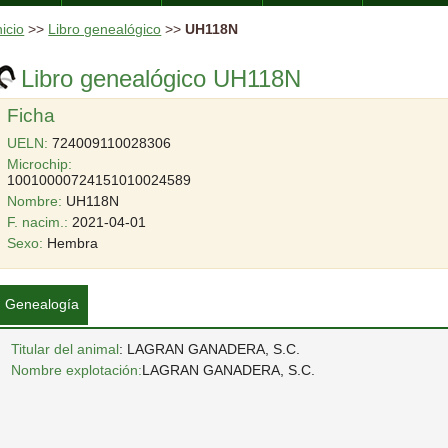
nicio
>>
Libro genealógico
>>
UH118N
Libro genealógico UH118N
Ficha
UELN:
724009110028306
Microchip:
10010000724151010024589
Nombre:
UH118N
F. nacim.:
2021-04-01
Sexo:
Hembra
Genealogía
Titular del animal
: LAGRAN GANADERA, S.C.
Nombre explotación:
LAGRAN GANADERA, S.C.