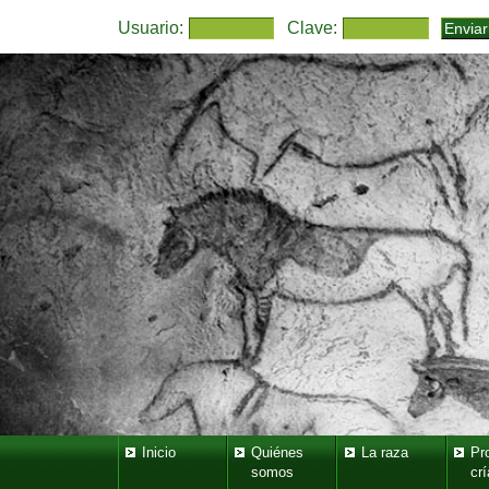
Usuario:
Clave:
Inicio
Quiénes
La raza
Pr
somos
crí