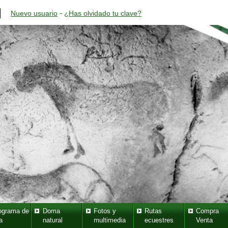
-
Nuevo usuario
¿Has olvidado tu clave?
ograma de
Doma
Fotos y
Rutas
Compra
a
natural
multimedia
ecuestres
Venta