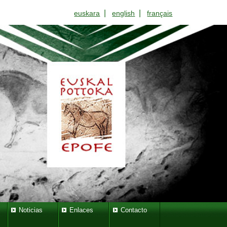
|
|
euskara
english
français
Noticias
Enlaces
Contacto