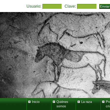
Usuario:
Clave:
Inicio
Quiénes
La raza
Pr
somos
crí