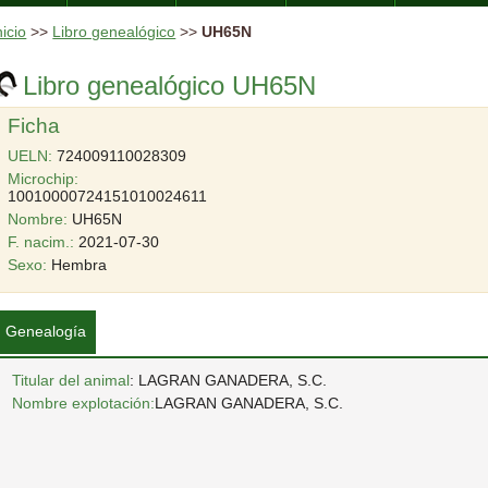
nicio
>>
Libro genealógico
>>
UH65N
Libro genealógico UH65N
Ficha
UELN:
724009110028309
Microchip:
10010000724151010024611
Nombre:
UH65N
F. nacim.:
2021-07-30
Sexo:
Hembra
Genealogía
Titular del animal
: LAGRAN GANADERA, S.C.
Nombre explotación:
LAGRAN GANADERA, S.C.