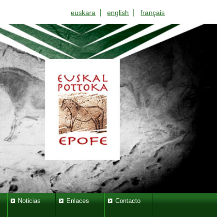
|
|
euskara
english
français
Noticias
Enlaces
Contacto