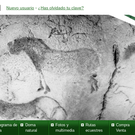
-
Nuevo usuario
¿Has olvidado tu clave?
ograma de
Doma
Fotos y
Rutas
Compra
a
natural
multimedia
ecuestres
Venta