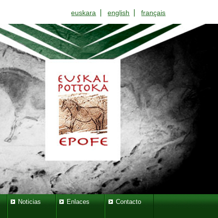
|
|
euskara
english
français
Noticias
Enlaces
Contacto