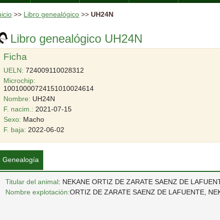
nicio
>>
Libro genealógico
>>
UH24N
Libro genealógico UH24N
Ficha
UELN:
724009110028312
Microchip:
10010000724151010024614
Nombre:
UH24N
F. nacim.:
2021-07-15
Sexo:
Macho
F. baja:
2022-06-02
Genealogía
Titular del animal
: NEKANE ORTIZ DE ZARATE SAENZ DE LAFUEN
Nombre explotación:
ORTIZ DE ZARATE SAENZ DE LAFUENTE, NE