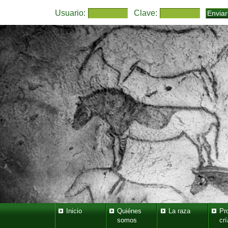
Usuario:
Clave:
Inicio
Quiénes
La raza
Pr
somos
crí