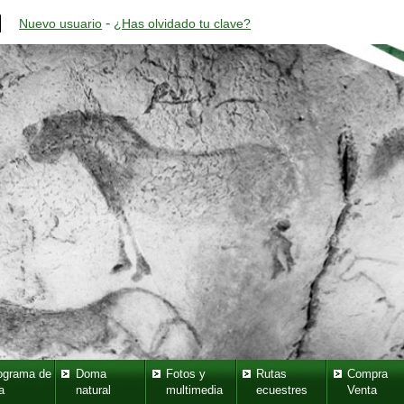
-
Nuevo usuario
¿Has olvidado tu clave?
ograma de
Doma
Fotos y
Rutas
Compra
a
natural
multimedia
ecuestres
Venta