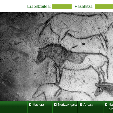
Erabiltzailea:
Pasahitza:
Hasiera
Nortzuk gara
Arraza
Ha
pr