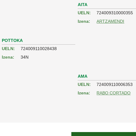
AITA
UELN:
724009310000355
Izena:
ARTZAMENDI
POTTOKA
UELN:
724009110028438
Izena:
34N
AMA
UELN:
724009110006353
Izena:
RABO CORTADO