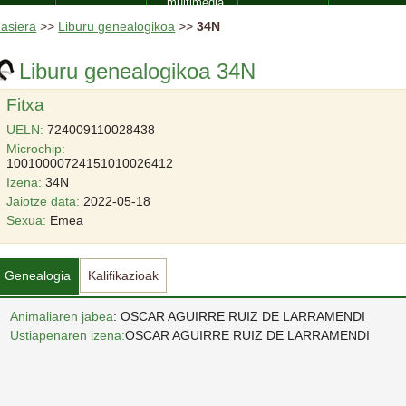
multimedia
asiera
>>
Liburu genealogikoa
>>
34N
Liburu genealogikoa 34N
Fitxa
UELN:
724009110028438
Microchip:
10010000724151010026412
Izena:
34N
Jaiotze data:
2022-05-18
Sexua:
Emea
Genealogia
Kalifikazioak
Animaliaren jabea
: OSCAR AGUIRRE RUIZ DE LARRAMENDI
Ustiapenaren izena:
OSCAR AGUIRRE RUIZ DE LARRAMENDI