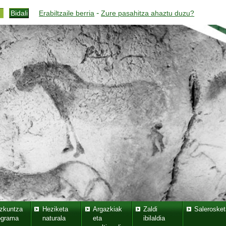
-
Erabiltzaile berria
Zure pasahitza ahaztu duzu?
zkuntza
Heziketa
Argazkiak
Zaldi
Salerosket
ograma
naturala
eta
ibilaldia