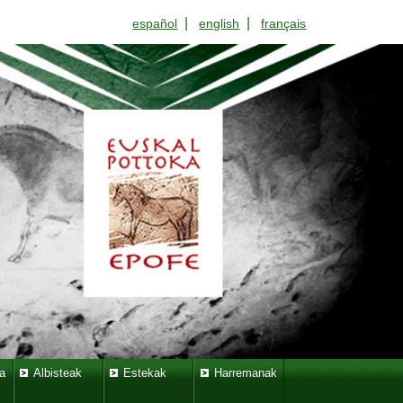
|
|
español
english
français
a
Albisteak
Estekak
Harremanak