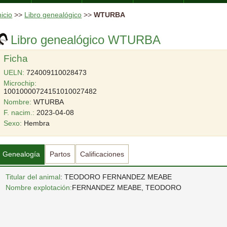
nicio
>>
Libro genealógico
>>
WTURBA
Libro genealógico WTURBA
Ficha
UELN:
724009110028473
Microchip:
10010000724151010027482
Nombre:
WTURBA
F. nacim.:
2023-04-08
Sexo:
Hembra
Genealogía
Partos
Calificaciones
Titular del animal
: TEODORO FERNANDEZ MEABE
Nombre explotación:
FERNANDEZ MEABE, TEODORO