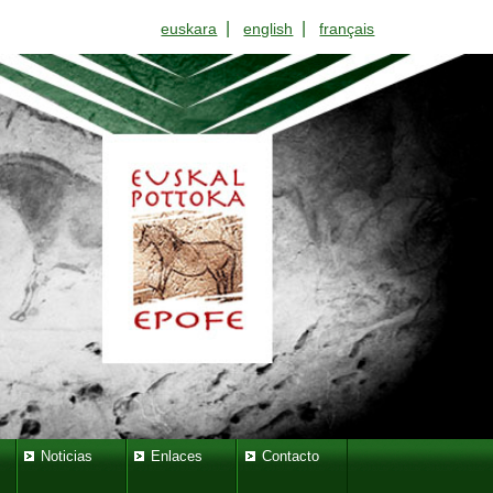
|
|
euskara
english
français
Noticias
Enlaces
Contacto