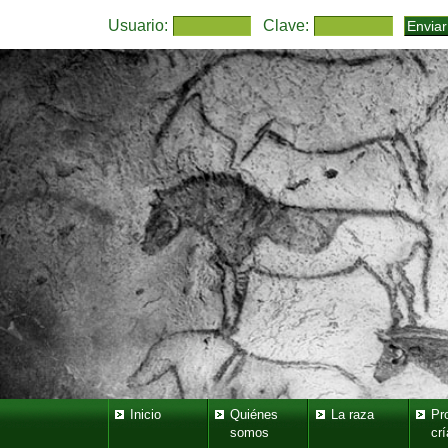
Usuario:
Clave:
Inicio
Quiénes
La raza
Pr
somos
crí