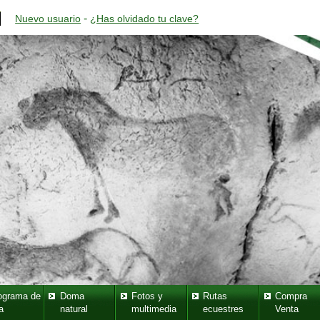
-
Nuevo usuario
¿Has olvidado tu clave?
ograma de
Doma
Fotos y
Rutas
Compra
a
natural
multimedia
ecuestres
Venta